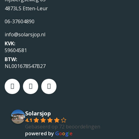
4873LS Etten-Leur
06-37604890
info@solarsjop.nl
KVK:
59604581
BTW:
NL001678547B27
Solarsjop
4.1
Gebaseerd op 72 beoordelingen
powered by
G
o
o
g
l
e