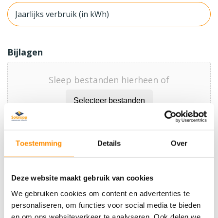
Jaarlijks
verbruik
(in
kWh)
Bijlagen
Sleep bestanden hierheen of
Selecteer bestanden
Toestemming
Details
Over
Toegestane bestandstypen: jpg, png, pdf, doc, docx, Max.
bestandsgrootte: 16 MB, Max. aantal bestanden: 6.
Deze website maakt gebruik van cookies
Het is mogelijk om afbeeldingen (jpg of png) of
documenten (pdf, doc, docx) toe te voegen
We gebruiken cookies om content en advertenties te
personaliseren, om functies voor social media te bieden
Bericht
*
en om ons websiteverkeer te analyseren. Ook delen we